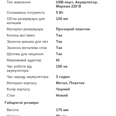
Тип живлення
USB-порт, Акумулятор,
Мережа 220 В
Споживана потужність
5 Вт
Об'єм резервуара для
120 мл
катишків
Матеріал резервуара
Прозорий пластик
Кнопка вкл./викл.
Так
Захисна кришка для лез
Так
Захисна металева сітка
Так
Щіточка для чищення
Так
Мережевий адаптер
Ні
Час роботи від
150 хв
акумулятора
Час заряду акумулятора
3 годин
Матеріал корпусу
Метал, Пластик
Колір корпусу
Чорний
Стан
Новий
Габаритні розміри
Висота
175 мм
Ширина
95 мм