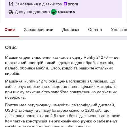
Замовлення під захистом
Доступна доставка
Опис
Характеристики
Доставка
Оплата
Умови п
Опис
Машинка для видалення катишків з одягу Ruhhy 24270 — це
практичний пристрій , який підходить для обробки светрів,
пальто, оббивки меблів, штор, ковдр та інших текстильних
виробів.
Машинка Ruhhy 24270 оснащена головкою з 6 лезами, що
забезпечує ефективне очищення навіть щільних матеріалів,
при цьому захисна сітка запобігає пошкодженню делікатних
поверхонь.
Бритва має регульовану швидкість, світлодіодний дисплей,
USB-C зарядку та літієву батарею ємністю 1200 мАг, що
дозволяє працювати до 2,5 годин без підключення до мережі.
Компактна конструкція з
ергономічною ручкою
забезпечує
комфортне використання вдома або в дорозі.