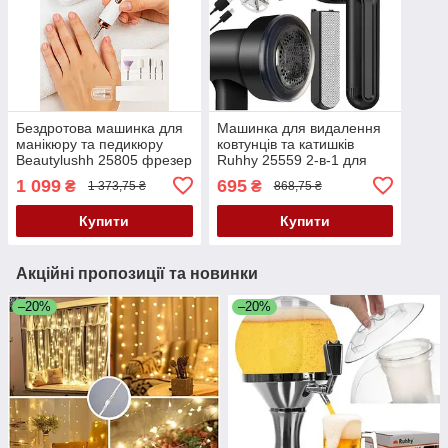
Бездротова машинка для
Машинка для видалення
манікюру та педикюру
ковтунців та катишків
Beautylushh 25805 фрезер
Ruhhy 25559 2-в-1 для
для манікюру
одягу та меблів
1 099
695
₴
₴
1 373,75 ₴
868,75 ₴
Купити
Купити
Акційні пропозиції та новинки
–20%
–20%