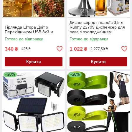
Диспенсер для напоїв 3,5 л
Гірлянда Штора Дріт з
Ruhhy 22799 Диспенсер для
Перехідником USB 3х3 м
пива з охолодженням
Розливник для напоїв
Готово до відправки
Готово до відправки
340
1 022
₴
₴
425 ₴
1 277,50 ₴
Купити
Купити
–20%
–20%