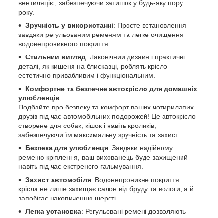
вентиляцію, забезпечуючи затишок у будь-яку пору
року.
Зручність у використанні
: Просте встановлення
завдяки регульованим ременям та легке очищення
водонепроникного покриття.
Стильний вигляд
: Лаконічний дизайн і практичні
деталі, як кишеня на блискавці, роблять крісло
естетично привабливим і функціональним.
Комфортне та безпечне автокрісло для домашніх
улюбленців
Подбайте про безпеку та комфорт ваших чотирилапих
друзів під час автомобільних подорожей! Це автокрісло
створене для собак, кішок і навіть кроликів,
забезпечуючи їм максимальну зручність та захист.
Безпека для улюбленця
: Завдяки надійному
ременю кріплення, ваш вихованець буде захищений
навіть під час екстреного гальмування.
Захист автомобіля
: Водонепроникне покриття
крісла не лише захищає салон від бруду та вологи, а й
запобігає накопиченню шерсті.
Легка установка
: Регульовані ремені дозволяють