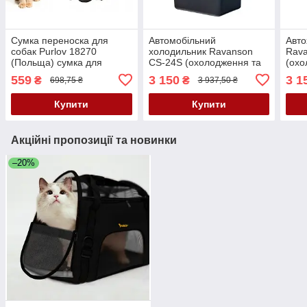
Сумка переноска для
Автомобільний
Авто
собак Purlov 18270
холодильник Ravanson
Rav
(Польща) сумка для
CS-24S (охолодження та
(охо
транспортування тварин
підігрів) Автохолодильник
Авто
559
3 150
3 1
₴
₴
698,75 ₴
3 937,50 ₴
холо
при
Купити
Купити
Акційні пропозиції та новинки
–20%