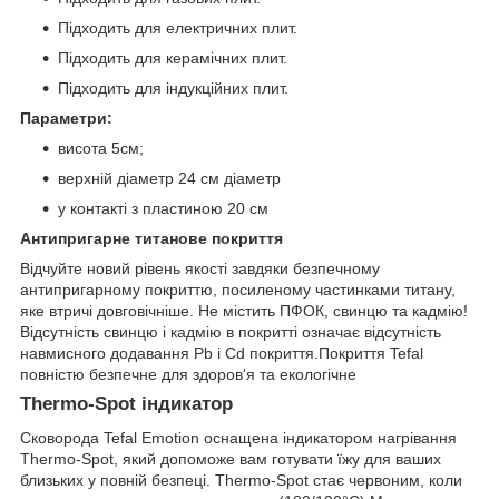
Підходить для електричних плит.
Підходить для керамічних плит.
Підходить для індукційних плит.
Параметри:
висота 5см;
верхній діаметр 24 см діаметр
у контакті з пластиною 20 см
Антипригарне титанове покриття
Відчуйте новий рівень якості завдяки безпечному
антипригарному покриттю, посиленому частинками титану,
яке втричі довговічніше. Не містить ПФОК, свинцю та кадмію!
Відсутність свинцю і кадмію в покритті означає відсутність
навмисного додавання Pb і Cd покриття.Покриття Tefal
повністю безпечне для здоров'я та екологічне
Thermo-Spot індикатор
Сковорода Tefal Emotion оснащена індикатором нагрівання
Thermo-Spot, який допоможе вам готувати їжу для ваших
близьких у повній безпеці. Thermo-Spot стає червоним, коли