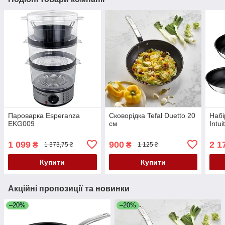
Пароварка Esperanza
Сковорідка Tefal Duetto 20
Набі
EKG009
см
Intu
1 099
900
2 1
₴
₴
1 373,75 ₴
1 125 ₴
Купити
Купити
Акційні пропозиції та новинки
–20%
–20%