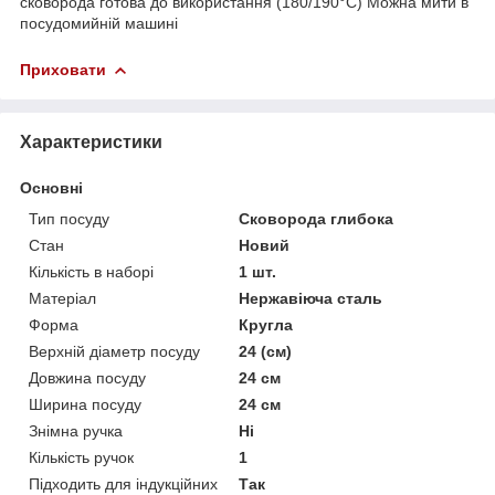
сковорода готова до використання (180/190°C) Можна мити в
посудомийній машині
Приховати
Характеристики
Основні
Тип посуду
Сковорода глибока
Стан
Новий
Кількість в наборі
1 шт.
Матеріал
Нержавіюча сталь
Форма
Кругла
Верхній діаметр посуду
24 (см)
Довжина посуду
24 см
Ширина посуду
24 см
Знімна ручка
Ні
Кількість ручок
1
Підходить для індукційних
Так