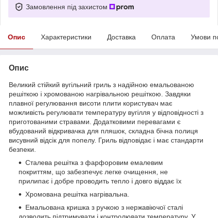
Замовлення під захистом
Опис
Характеристики
Доставка
Оплата
Умови п
Опис
Великий стійкий вугільний гриль з надійною емальованою
решіткою і хромованою нагрівальною решіткою. Завдяки
плавної регулювання висоти плити користувач має
можливість регулювати температуру вугілля у відповідності з
приготованими стравами. Додатковими перевагами є
вбудований відкривачка для пляшок, складна бічна полиця
висувний відсік для попелу. Гриль відповідає і має стандарти
безпеки.
Сталева решітка з фарфоровим емалевим
покриттям, що забезпечує легке очищення, не
прилипає і добре проводить тепло і довго віддає їх
Хромована решітка нагрівальна.
Емальована кришка з ручкою з нержавіючої сталі
дозволить підтримувати і контролювати температуру. У