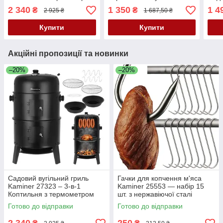
гриль з кришкою,
бага
2 340
1 350
1 4
₴
₴
2 925 ₴
1 687,50 ₴
термометром та 2
решітками
Купити
Купити
Акційні пропозиції та новинки
–20%
–20%
Садовий вугільний гриль
Гачки для копчення м'яса
Kaminer 27323 – 3-в-1
Kaminer 25553 — набір 15
Коптильня з термометром
шт. з нержавіючої сталі
Готово до відправки
Готово до відправки