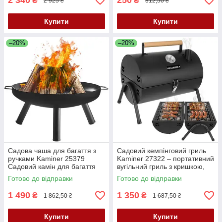
2 340
250
₴
₴
2 925 ₴
312,50 ₴
Купити
Купити
–20%
–20%
Садова чаша для багаття з
Садовий кемпінговий гриль
ручками Kaminer 25379
Kaminer 27322 – портативний
Садовий камін для багаття
вугільний гриль з кришкою,
термометром та 2 решітками
Готово до відправки
Готово до відправки
1 490
1 350
₴
₴
1 862,50 ₴
1 687,50 ₴
Купити
Купити