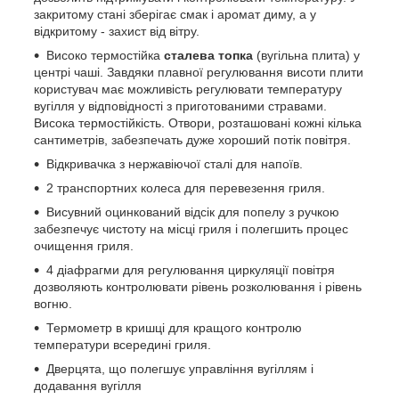
закритому стані зберігає смак і аромат диму, а у
відкритому - захист від вітру.
Високо термостійка
сталева топка
(вугільна плита) у
центрі чаші. Завдяки плавної регулювання висоти плити
користувач має можливість регулювати температуру
вугілля у відповідності з приготованими стравами.
Висока термостійкість. Отвори, розташовані кожні кілька
сантиметрів, забезпечать дуже хороший потік повітря.
Відкривачка з нержавіючої сталі для напоїв.
2 транспортних колеса для перевезення гриля.
Висувний оцинкований відсік для попелу з ручкою
забезпечує чистоту на місці гриля і полегшить процес
очищення гриля.
4 діафрагми для регулювання циркуляції повітря
дозволяють контролювати рівень розколювання і рівень
вогню.
Термометр в кришці для кращого контролю
температури всередині гриля.
Дверцята, що полегшує управління вугіллям і
додавання вугілля