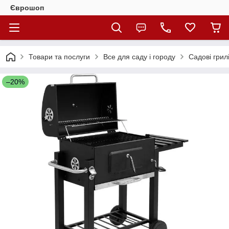
Єврошоп
Товари та послуги
Все для саду і городу
Садові грилі
–20%