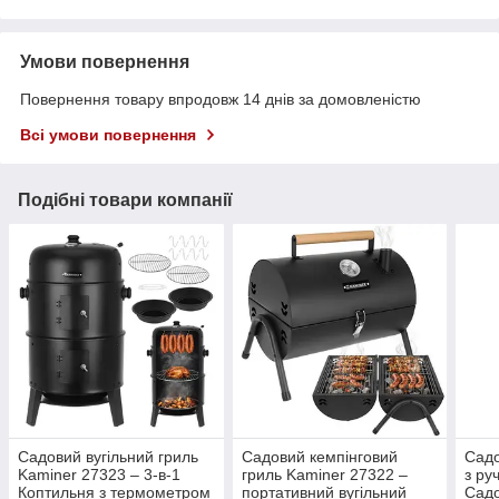
Умови повернення
Повернення товару впродовж 14 днів за домовленістю
Всі умови повернення
Подібні товари компанії
Садовий вугільний гриль
Садовий кемпінговий
Садо
Kaminer 27323 – 3-в-1
гриль Kaminer 27322 –
з ру
Коптильня з термометром
портативний вугільний
Садо