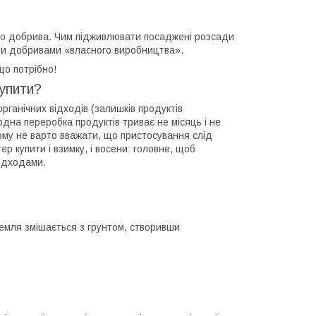
ого добрива. Чим підживлювати посаджені розсади
ними добривами «власного виробництва».
що потрібно!
купити?
ганічних відходів (залишків продуктів
одна переробка продуктів триває не місяць і не
ому не варто вважати, що пристосування слід
 купити і взимку, і восени: головне, щоб
відходами.
земля змішається з грунтом, створивши