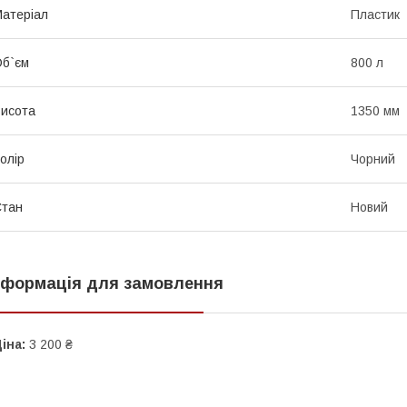
атеріал
Пластик
б`єм
800 л
исота
1350 мм
олір
Чорний
Стан
Новий
нформація для замовлення
іна:
3 200 ₴