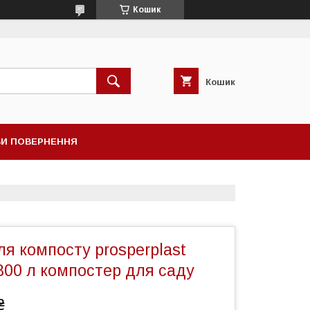
Кошик
Кошик
И ПОВЕРНЕННЯ
я компосту prosperplast
800 л компостер для саду
₴