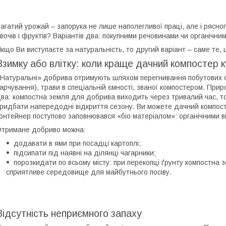
агатий урожай – запорука не лише наполегливої праці, але і рясн
вочів і фруктів? Варіантів два: покупними речовинами чи органіч
кщо Ви виступаєте за натуральність, то другий варіант – саме те, 
Взимку або влітку: коли краще дачний компостер 
Натуральні» добрива отримують шляхом перегнивання побутових ор
арчування), трави в спеціальній ємності, званої компостером. Прир
ва: компостна земля для добрива виходить через тривалий час, т
ридбати напередодні відкриття сезону. Ви можете дачний компостер
онтейнер поступово заповнювався «біо матеріалом»: органічними 
тримане добриво можна:
додавати в ями при посадці картоплі;
підсипати під наявні на ділянці чагарники;
порозкидати по всьому місту: при перекопці ґрунту компостна 
сприятливе середовище для майбутнього посіву.
Відсутність неприємного запаху