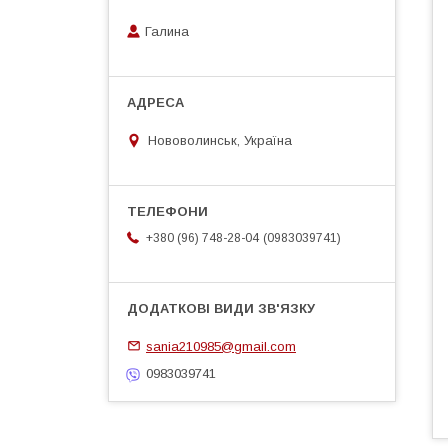
Галина
Нововолинськ, Україна
0983039741
+380 (96) 748-28-04
sania210985@gmail.com
0983039741