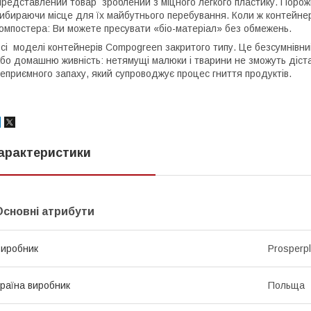
редставлений товар зроблений з міцного легкого пластику. Порожн
ибираючи місце для їх майбутнього перебування. Коли ж контейнер
омпостера: Ви можете пресувати «біо-матеріал» без обмежень.
сі моделі контейнерів Compogreen закритого типу. Це безсумнівний
бо домашню живність: нетямущі малюки і тварини не зможуть діста
еприємного запаху, який супроводжує процес гниття продуктів.
арактеристики
Основні атрибути
иробник
Prosperpl
раїна виробник
Польща