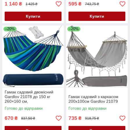
1 140
595
₴
₴
1 425 ₴
743,75 ₴
Купити
Купити
–20%
–20%
Гамак садовий двомісний
Gardlov 21078 до 150 кг
Гамак садовий з каркасом
260×160 см,
200х100см Gardlov 21079
Готово до відправки
Готово до відправки
670
735
₴
₴
837,50 ₴
918,75 ₴