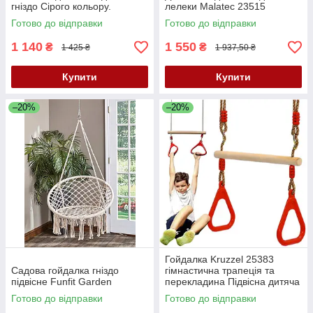
гніздо Сірого кольору.
лелеки Malatec 23515
Готово до відправки
Готово до відправки
1 140
1 550
₴
₴
1 425 ₴
1 937,50 ₴
Купити
Купити
–20%
–20%
Гойдалка Kruzzel 25383
Садова гойдалка гніздо
гімнастична трапеція та
підвісне Funfit Garden
перекладина Підвісна дитяча
гойдалка
Готово до відправки
Готово до відправки