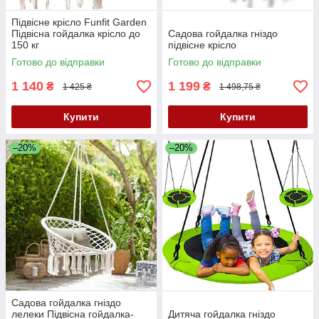
Підвісне крісло Funfit Garden
Підвісна гойдалка крісло до
Садова гойдалка гніздо
150 кг
підвісне крісло
Готово до відправки
Готово до відправки
1 140
1 199
₴
₴
1 425 ₴
1 498,75 ₴
Купити
Купити
–20%
–20%
Садова гойдалка гніздо
лелеки Підвісна гойдалка-
Дитяча гойдалка гніздо