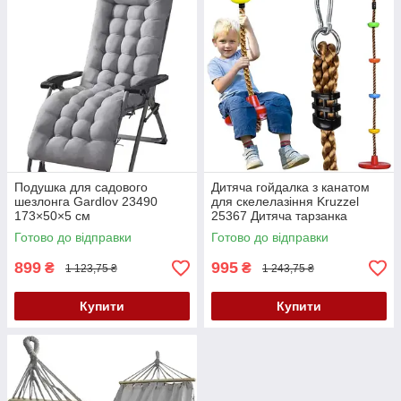
Подушка для садового
Дитяча гойдалка з канатом
шезлонга Gardlov 23490
для скелелазіння Kruzzel
173×50×5 см
25367 Дитяча тарзанка
Готово до відправки
Готово до відправки
899
995
₴
₴
1 123,75 ₴
1 243,75 ₴
Купити
Купити