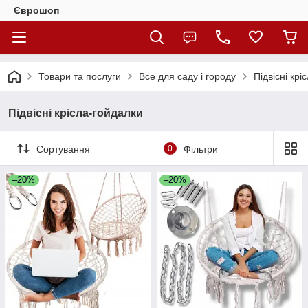
Єврошоп
Товари та послуги
Все для саду і городу
Підвісні крі
Підвісні крісла-гойдалки
Сортування
0
Фільтри
–20%
–20%