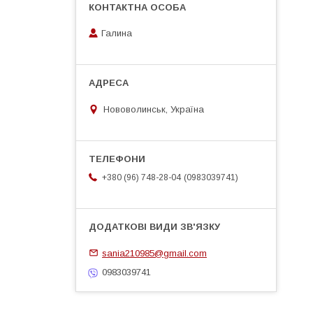
Галина
Нововолинськ, Україна
0983039741
+380 (96) 748-28-04
sania210985@gmail.com
0983039741